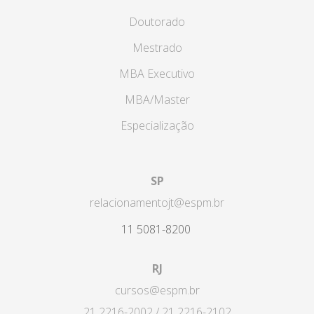
Doutorado
Mestrado
MBA Executivo
MBA/Master
Especialização
SP
relacionamentojt@espm.br
11 5081-8200
RJ
cursos@espm.br
21 2216-2002 / 21 2216-2102