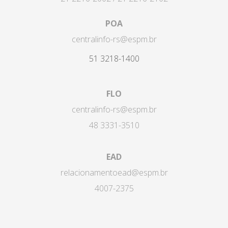
POA
centralinfo-rs@espm.br
51 3218-1400
FLO
centralinfo-rs@espm.br
48 3331-3510
EAD
relacionamentoead@espm.br
4007-2375