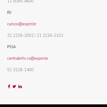
11 5085-4600
RJ
cursos@espm.br
21 2216-2002 / 21 2216-2102
POA
centralinfo-rs@espm.br
51 3218-1400