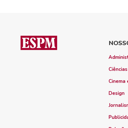
NOSS
Adminis
Ciências
Cinema 
Design
Jornali
Publici