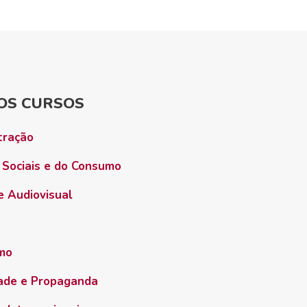
OS CURSOS
tração
 Sociais e do Consumo
e Audiovisual
smo
dade e Propaganda