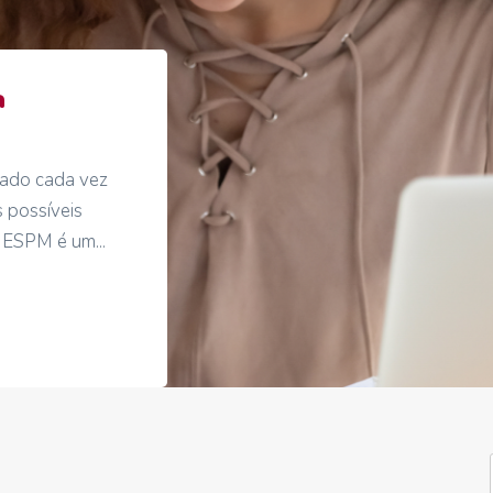
a
nado cada vez
s possíveis
 ESPM é um...