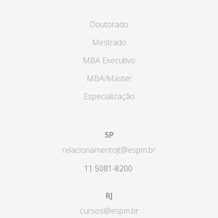
Doutorado
Mestrado
MBA Executivo
MBA/Master
Especialização
SP
relacionamentojt@espm.br
11 5081-8200
RJ
cursos@espm.br