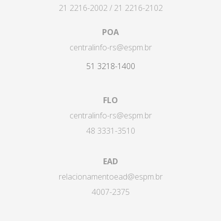
21 2216-2002 / 21 2216-2102
POA
centralinfo-rs@espm.br
51 3218-1400
FLO
centralinfo-rs@espm.br
48 3331-3510
EAD
relacionamentoead@espm.br
4007-2375