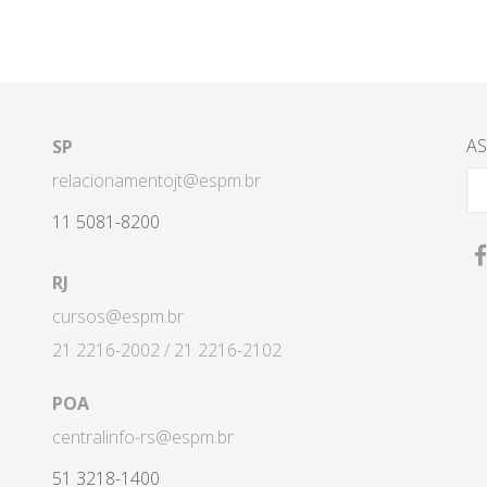
AS
SP
relacionamentojt@espm.br
11 5081-8200
RJ
cursos@espm.br
21 2216-2002 / 21 2216-2102
POA
centralinfo-rs@espm.br
51 3218-1400