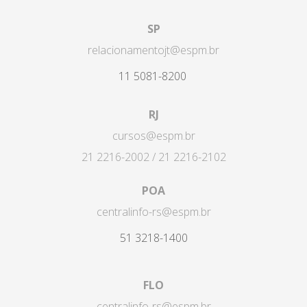
SP
relacionamentojt@espm.br
11 5081-8200
RJ
cursos@espm.br
21 2216-2002 / 21 2216-2102
POA
centralinfo-rs@espm.br
51 3218-1400
FLO
centralinfo-rs@espm.br