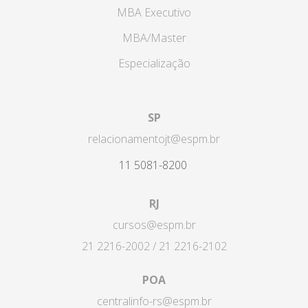
MBA Executivo
MBA/Master
Especialização
SP
relacionamentojt@espm.br
11 5081-8200
RJ
cursos@espm.br
21 2216-2002 / 21 2216-2102
POA
centralinfo-rs@espm.br