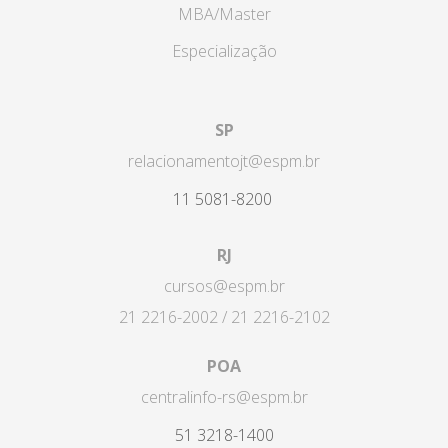
MBA/Master
Especialização
SP
relacionamentojt@espm.br
11 5081-8200
RJ
cursos@espm.br
21 2216-2002 / 21 2216-2102
POA
centralinfo-rs@espm.br
51 3218-1400