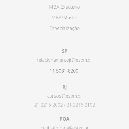
MBA Executivo
MBA/Master
Especialização
SP
relacionamentojt@espm.br
11 5081-8200
RJ
cursos@espm.br
21 2216-2002 / 21 2216-2102
POA
centralinfo-rs@espm.br