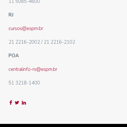
11 5085-4600
RJ
cursos@espm.br
21 2216-2002 / 21 2216-2102
POA
centralinfo-rs@espm.br
51 3218-1400