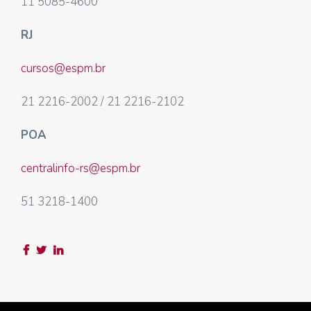
11 5085-4600
RJ
cursos@espm.br
21 2216-2002 / 21 2216-2102
POA
centralinfo-rs@espm.br
51 3218-1400